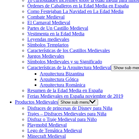
10 curiosidades increíbles sobre la edad media para niños
Órdenes de Caballeros en la Edad Media en España
Como Festejaban La Navidad en La Edad Media
Combate Medieval
El Carnaval Medieval
Partes de Un Castillo Medieval
Vestimenta en la Edad Media
Leyendas medievales
Símbolos Templarios
Características de los Castillos Medievales
Juegos Medievales
Símbolos Medievales y su Significado
Características de la Arquitectura Medieval
Show sub me
Arquitectura Bizantina
Arquitectura Gótica
Arquitectura Románica
Resumen de la Edad Media en España
Ferias Medievales en España noviembre de 2019
Productos Medievales
Show sub menu
Disfraces de princesas de Disney para Niña
Trajes – Disfraces Medievales para Niña
Disfraz o Traje Medieval para Niño
Playmobil Medieval
Lego de Temática Medieval
Minecraft Medieval