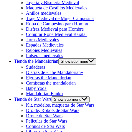
Joyería y Bisutería Medieval
Maqueta de Castillos Medievales
Anillos medievales
Traje Medieval de Mujer Campesina
Ropa de Campesino para Hombre
Disfraz Medieval para Hombre
Comprar Ropa Medieval Barata.
Jarras Medievales
Espadas Medievales
Relojes Medievales
Pulseras medievales
Tienda the Mandalorian
Show sub menu
Sudaderas
Disfraz de «The Mandalorian»
Figuras the Mandalorian
Camisetas the mandalorian
Baby Yoda
Mandalorian Funko
Tienda de Star Wars
Show sub menu
Kit, modelos, maquetas de Star Wars
Droide, Robots de Star Wars
Drone de Star Wars
Películas de Star Wars
Comics de Star Wars
Libros de Star Wars