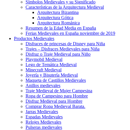
Símbolos Medievales y su Significado
Características de la Arquitectura Medieval
Arquitectura Bizantina
Arquitectura Gótica
Arquitectura Románica
Resumen de la Edad Media en España
Ferias Medievales en España noviembre de 2019
Productos Medievales
Disfraces de princesas de Disney para Niña
Trajes – Disfraces Medievales para Niña
Disfraz o Traje Medieval para Niño
Playmobil Medieval
Lego de Temática Medieval
Minecraft Medieval
Joyería y Bisutería Medieval
Maqueta de Castillos Medievales
Anillos medievales
Traje Medieval de Mujer Campesina
Ropa de Campesino para Hombre
Disfraz Medieval para Hombre
Comprar Ropa Medieval Barata.
Jarras Medievales
Espadas Medievales
Relojes Medievales
Pulseras medievales