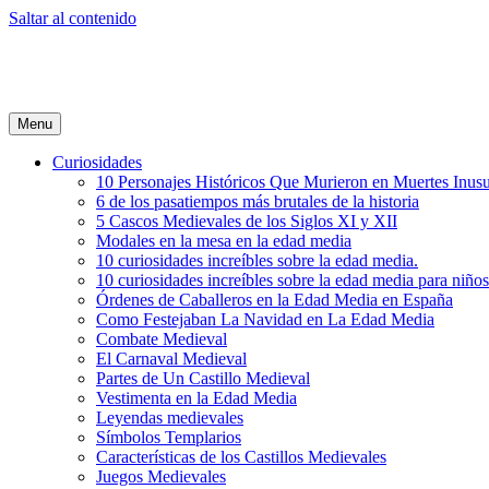
Saltar al contenido
Menu
Curiosidades
10 Personajes Históricos Que Murieron en Muertes Inusu
6 de los pasatiempos más brutales de la historia
5 Cascos Medievales de los Siglos XI y XII
Modales en la mesa en la edad media
10 curiosidades increíbles sobre la edad media.
10 curiosidades increíbles sobre la edad media para niños
Órdenes de Caballeros en la Edad Media en España
Como Festejaban La Navidad en La Edad Media
Combate Medieval
El Carnaval Medieval
Partes de Un Castillo Medieval
Vestimenta en la Edad Media
Leyendas medievales
Símbolos Templarios
Características de los Castillos Medievales
Juegos Medievales