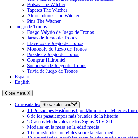
Bolsas The Witcher
Tapetes The Witcher
Almohadones The Witcher
Pins The Witcher
Juego de Tronos
Fuego Valyrio de Juego de Tronos
Jarras de Juego de Tronos
Llaveros de Juego de Tronos
Monopoly de Juego de Tronos
Puzzle de Juego de Tronos
Comprar Hidromiel
Sudaderas de Juego de Tronos
Trivia de Juego de Tronos
Español
English
Close Menu
X
Curiosidades
Show sub menu
10 Personajes Históricos Que Murieron en Muertes Inusu
6 de los pasatiempos más brutales de la historia
5 Cascos Medievales de los Siglos XI y XII
Modales en la mesa en la edad media
10 curiosidades increíbles sobre la edad media.