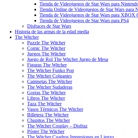
Tienda de Videojuegos de Star Wars para Ninten
Tienda Online de Videojuegos de Star Wars para 
Tienda de Videojuegos de Star Wars para XBOX
Tienda de Videojuegos de Star Wars para PS4
Disfraces de Star Wars
Historia de las armas de la edad media
The Witcher
Puzzle The Witcher
Comic The Witcher
Juegos The Witcher
Juego de Rol The Witcher Juego de Mesa
Figuras The Witcher
The Witcher Funko Pop
The Witcher Colgantes
Camisetas The Witcher
The Witcher Sudaderas
Gorras The Witcher
Libros The Witcher
Taza The Witcher
Vasos Térmicos The Witcher
Billetera The Witcher
Chupitos The Witcher
The Witcher Cosplay – Disfraz
Póster The Witcher
The Witcher Cuadros Impresiones en Lienzo