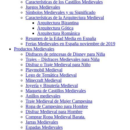
Características de los Castillos Medievales
Juegos Medievales
Símbolos Medievales y su Significado
Características de la Arquitectura Medieval
Arquitectura Bizantina
Arquitectura Gótica
Arquitectura Románica
Resumen de la Edad Media en España
Ferias Medievales en España noviembre de 2019
Productos Medievales
Disfraces de princesas de Disney para Niña
Trajes – Disfraces Medievales para Niña
Disfraz o Traje Medieval para Niño
Playmobil Medieval
Lego de Temática Medieval
Minecraft Medieval
Joyería y Bisutería Medieval
Maqueta de Castillos Medievales
Anillos medievales
Traje Medieval de Mujer Campesina
Ropa de Campesino para Hombre
Disfraz Medieval para Hombre
Comprar Ropa Medieval Barata.
Jarras Medievales
Espadas Medievales