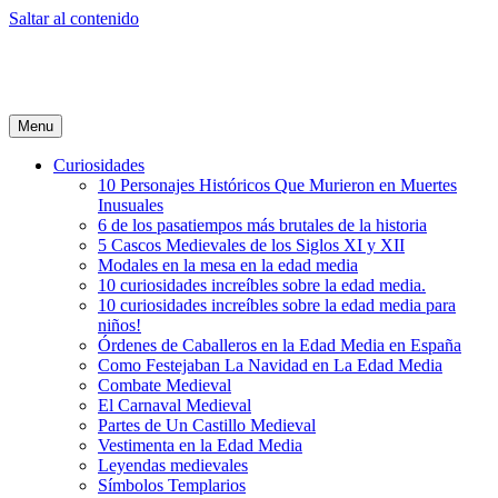
Saltar al contenido
Menu
Curiosidades
10 Personajes Históricos Que Murieron en Muertes
Inusuales
6 de los pasatiempos más brutales de la historia
5 Cascos Medievales de los Siglos XI y XII
Modales en la mesa en la edad media
10 curiosidades increíbles sobre la edad media.
10 curiosidades increíbles sobre la edad media para
niños!
Órdenes de Caballeros en la Edad Media en España
Como Festejaban La Navidad en La Edad Media
Combate Medieval
El Carnaval Medieval
Partes de Un Castillo Medieval
Vestimenta en la Edad Media
Leyendas medievales
Símbolos Templarios