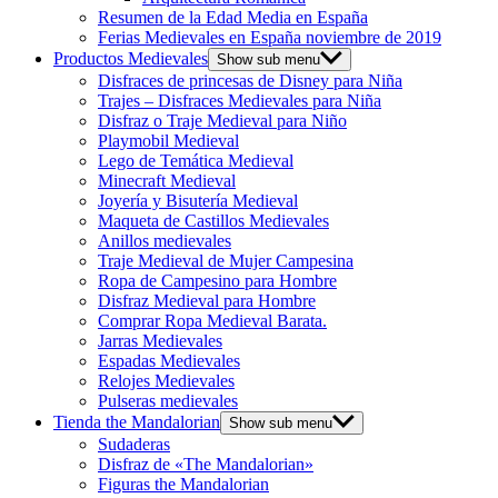
Resumen de la Edad Media en España
Ferias Medievales en España noviembre de 2019
Productos Medievales
Show sub menu
Disfraces de princesas de Disney para Niña
Trajes – Disfraces Medievales para Niña
Disfraz o Traje Medieval para Niño
Playmobil Medieval
Lego de Temática Medieval
Minecraft Medieval
Joyería y Bisutería Medieval
Maqueta de Castillos Medievales
Anillos medievales
Traje Medieval de Mujer Campesina
Ropa de Campesino para Hombre
Disfraz Medieval para Hombre
Comprar Ropa Medieval Barata.
Jarras Medievales
Espadas Medievales
Relojes Medievales
Pulseras medievales
Tienda the Mandalorian
Show sub menu
Sudaderas
Disfraz de «The Mandalorian»
Figuras the Mandalorian