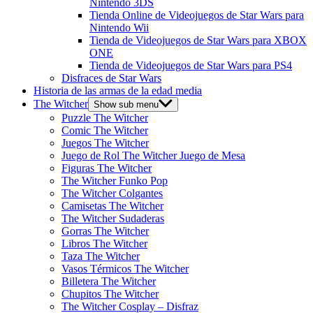
Nintendo 3DS
Tienda Online de Videojuegos de Star Wars para
Nintendo Wii
Tienda de Videojuegos de Star Wars para XBOX
ONE
Tienda de Videojuegos de Star Wars para PS4
Disfraces de Star Wars
Historia de las armas de la edad media
The Witcher
Show sub menu
Puzzle The Witcher
Comic The Witcher
Juegos The Witcher
Juego de Rol The Witcher Juego de Mesa
Figuras The Witcher
The Witcher Funko Pop
The Witcher Colgantes
Camisetas The Witcher
The Witcher Sudaderas
Gorras The Witcher
Libros The Witcher
Taza The Witcher
Vasos Térmicos The Witcher
Billetera The Witcher
Chupitos The Witcher
The Witcher Cosplay – Disfraz