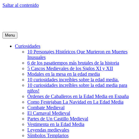
Saltar al contenido
Menu
Curiosidades
10 Personajes Históricos Que Murieron en Muertes
Inusuales
6 de los pasatiempos más brutales de la historia
5 Cascos Medievales de los Siglos XI y XII
Modales en la mesa en la edad media
10 curiosidades increíbles sobre la edad media.
10 curiosidades increíbles sobre la edad media para
niños!
Órdenes de Caballeros en la Edad Media en España
Como Festejaban La Navidad en La Edad Media
Combate Medieval
El Carnaval Medieval
Partes de Un Castillo Medieval
Vestimenta en la Edad Media
Leyendas medievales
Símbolos Templarios