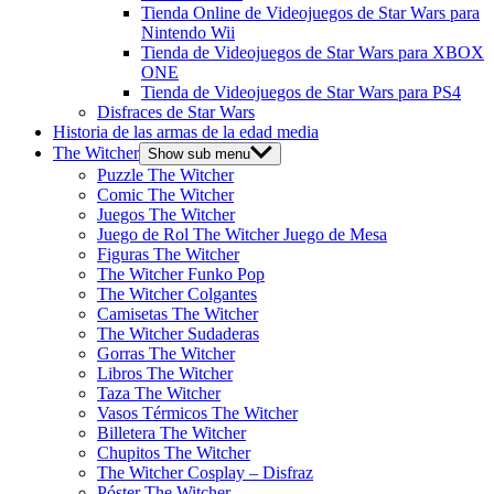
Tienda Online de Videojuegos de Star Wars para
Nintendo Wii
Tienda de Videojuegos de Star Wars para XBOX
ONE
Tienda de Videojuegos de Star Wars para PS4
Disfraces de Star Wars
Historia de las armas de la edad media
The Witcher
Show sub menu
Puzzle The Witcher
Comic The Witcher
Juegos The Witcher
Juego de Rol The Witcher Juego de Mesa
Figuras The Witcher
The Witcher Funko Pop
The Witcher Colgantes
Camisetas The Witcher
The Witcher Sudaderas
Gorras The Witcher
Libros The Witcher
Taza The Witcher
Vasos Térmicos The Witcher
Billetera The Witcher
Chupitos The Witcher
The Witcher Cosplay – Disfraz
Póster The Witcher