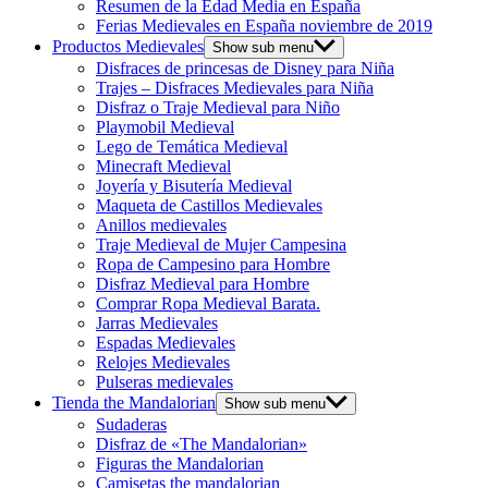
Resumen de la Edad Media en España
Ferias Medievales en España noviembre de 2019
Productos Medievales
Show sub menu
Disfraces de princesas de Disney para Niña
Trajes – Disfraces Medievales para Niña
Disfraz o Traje Medieval para Niño
Playmobil Medieval
Lego de Temática Medieval
Minecraft Medieval
Joyería y Bisutería Medieval
Maqueta de Castillos Medievales
Anillos medievales
Traje Medieval de Mujer Campesina
Ropa de Campesino para Hombre
Disfraz Medieval para Hombre
Comprar Ropa Medieval Barata.
Jarras Medievales
Espadas Medievales
Relojes Medievales
Pulseras medievales
Tienda the Mandalorian
Show sub menu
Sudaderas
Disfraz de «The Mandalorian»
Figuras the Mandalorian
Camisetas the mandalorian