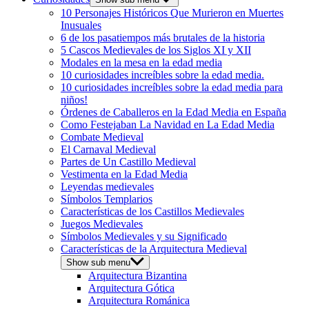
10 Personajes Históricos Que Murieron en Muertes
Inusuales
6 de los pasatiempos más brutales de la historia
5 Cascos Medievales de los Siglos XI y XII
Modales en la mesa en la edad media
10 curiosidades increíbles sobre la edad media.
10 curiosidades increíbles sobre la edad media para
niños!
Órdenes de Caballeros en la Edad Media en España
Como Festejaban La Navidad en La Edad Media
Combate Medieval
El Carnaval Medieval
Partes de Un Castillo Medieval
Vestimenta en la Edad Media
Leyendas medievales
Símbolos Templarios
Características de los Castillos Medievales
Juegos Medievales
Símbolos Medievales y su Significado
Características de la Arquitectura Medieval
Show sub menu
Arquitectura Bizantina
Arquitectura Gótica
Arquitectura Románica