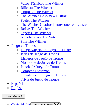
Vasos Térmicos The Witcher
Billetera The Witcher
Chupitos The Witcher
The Witcher Cosplay – Disfraz
Póster The Witcher
The Witcher Cuadros Impresiones en Lienzo
Bolsas The Witcher
Tapetes The Witcher
Almohadones The Witcher
Pins The Witcher
Juego de Tronos
Fuego Valyrio de Juego de Tronos
Jarras de Juego de Tronos
Llaveros de Juego de Tronos
Monopoly de Juego de Tronos
Puzzle de Juego de Tronos
Comprar Hidromiel
Sudaderas de Juego de Tronos
Trivia de Juego de Tronos
Español
English
Close Menu
X
Curiosidades
Show sub menu