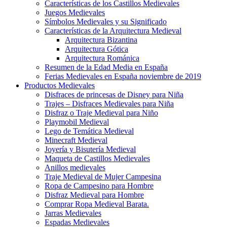
Características de los Castillos Medievales
Juegos Medievales
Símbolos Medievales y su Significado
Características de la Arquitectura Medieval
Arquitectura Bizantina
Arquitectura Gótica
Arquitectura Románica
Resumen de la Edad Media en España
Ferias Medievales en España noviembre de 2019
Productos Medievales
Disfraces de princesas de Disney para Niña
Trajes – Disfraces Medievales para Niña
Disfraz o Traje Medieval para Niño
Playmobil Medieval
Lego de Temática Medieval
Minecraft Medieval
Joyería y Bisutería Medieval
Maqueta de Castillos Medievales
Anillos medievales
Traje Medieval de Mujer Campesina
Ropa de Campesino para Hombre
Disfraz Medieval para Hombre
Comprar Ropa Medieval Barata.
Jarras Medievales
Espadas Medievales