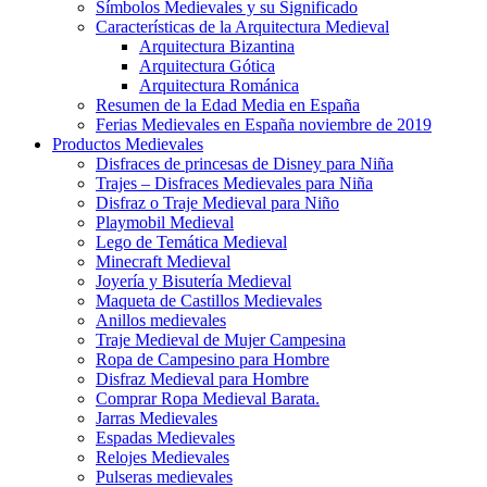
Símbolos Medievales y su Significado
Características de la Arquitectura Medieval
Arquitectura Bizantina
Arquitectura Gótica
Arquitectura Románica
Resumen de la Edad Media en España
Ferias Medievales en España noviembre de 2019
Productos Medievales
Disfraces de princesas de Disney para Niña
Trajes – Disfraces Medievales para Niña
Disfraz o Traje Medieval para Niño
Playmobil Medieval
Lego de Temática Medieval
Minecraft Medieval
Joyería y Bisutería Medieval
Maqueta de Castillos Medievales
Anillos medievales
Traje Medieval de Mujer Campesina
Ropa de Campesino para Hombre
Disfraz Medieval para Hombre
Comprar Ropa Medieval Barata.
Jarras Medievales
Espadas Medievales
Relojes Medievales
Pulseras medievales