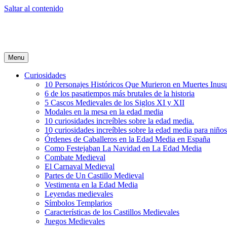
Saltar al contenido
Menu
Curiosidades
10 Personajes Históricos Que Murieron en Muertes Inusu
6 de los pasatiempos más brutales de la historia
5 Cascos Medievales de los Siglos XI y XII
Modales en la mesa en la edad media
10 curiosidades increíbles sobre la edad media.
10 curiosidades increíbles sobre la edad media para niños
Órdenes de Caballeros en la Edad Media en España
Como Festejaban La Navidad en La Edad Media
Combate Medieval
El Carnaval Medieval
Partes de Un Castillo Medieval
Vestimenta en la Edad Media
Leyendas medievales
Símbolos Templarios
Características de los Castillos Medievales
Juegos Medievales