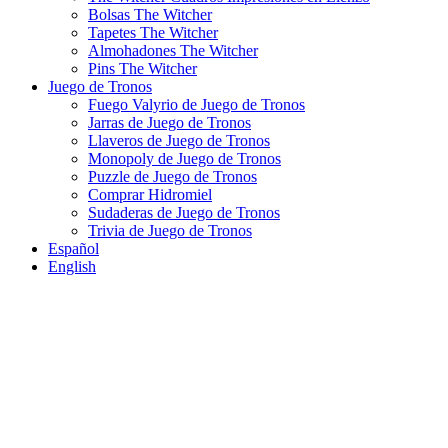
Bolsas The Witcher
Tapetes The Witcher
Almohadones The Witcher
Pins The Witcher
Juego de Tronos
Fuego Valyrio de Juego de Tronos
Jarras de Juego de Tronos
Llaveros de Juego de Tronos
Monopoly de Juego de Tronos
Puzzle de Juego de Tronos
Comprar Hidromiel
Sudaderas de Juego de Tronos
Trivia de Juego de Tronos
Español
English