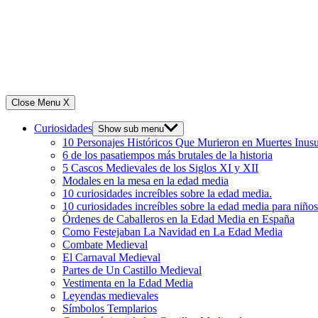
Close Menu
X
Curiosidades
Show sub menu
10 Personajes Históricos Que Murieron en Muertes Inusu
6 de los pasatiempos más brutales de la historia
5 Cascos Medievales de los Siglos XI y XII
Modales en la mesa en la edad media
10 curiosidades increíbles sobre la edad media.
10 curiosidades increíbles sobre la edad media para niños
Órdenes de Caballeros en la Edad Media en España
Como Festejaban La Navidad en La Edad Media
Combate Medieval
El Carnaval Medieval
Partes de Un Castillo Medieval
Vestimenta en la Edad Media
Leyendas medievales
Símbolos Templarios