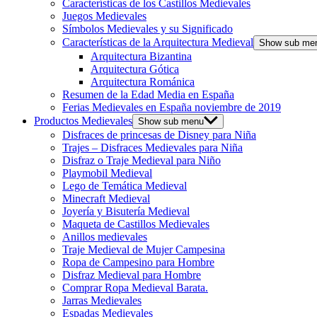
Características de los Castillos Medievales
Juegos Medievales
Símbolos Medievales y su Significado
Características de la Arquitectura Medieval
Show sub me
Arquitectura Bizantina
Arquitectura Gótica
Arquitectura Románica
Resumen de la Edad Media en España
Ferias Medievales en España noviembre de 2019
Productos Medievales
Show sub menu
Disfraces de princesas de Disney para Niña
Trajes – Disfraces Medievales para Niña
Disfraz o Traje Medieval para Niño
Playmobil Medieval
Lego de Temática Medieval
Minecraft Medieval
Joyería y Bisutería Medieval
Maqueta de Castillos Medievales
Anillos medievales
Traje Medieval de Mujer Campesina
Ropa de Campesino para Hombre
Disfraz Medieval para Hombre
Comprar Ropa Medieval Barata.
Jarras Medievales
Espadas Medievales