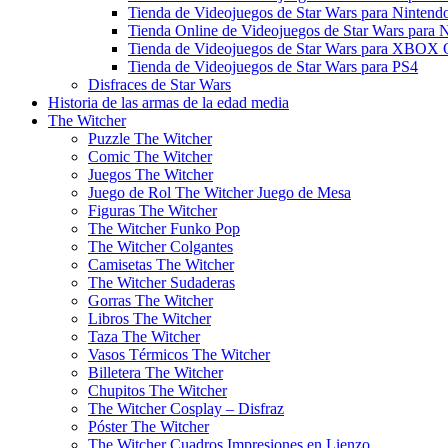
Tienda de Videojuegos de Star Wars para Ninten
Tienda Online de Videojuegos de Star Wars para 
Tienda de Videojuegos de Star Wars para XBOX
Tienda de Videojuegos de Star Wars para PS4
Disfraces de Star Wars
Historia de las armas de la edad media
The Witcher
Puzzle The Witcher
Comic The Witcher
Juegos The Witcher
Juego de Rol The Witcher Juego de Mesa
Figuras The Witcher
The Witcher Funko Pop
The Witcher Colgantes
Camisetas The Witcher
The Witcher Sudaderas
Gorras The Witcher
Libros The Witcher
Taza The Witcher
Vasos Térmicos The Witcher
Billetera The Witcher
Chupitos The Witcher
The Witcher Cosplay – Disfraz
Póster The Witcher
The Witcher Cuadros Impresiones en Lienzo